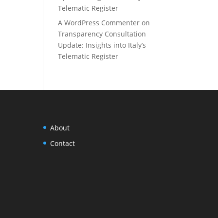
Telematic Register
A WordPress Commenter
on
Transparency Consultation
Update: Insights into Italy’s
Telematic Register
About
Contact