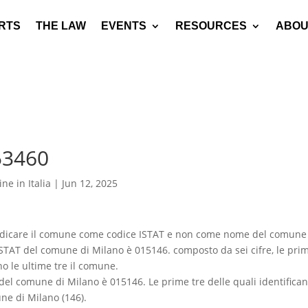
RTS
THE LAW
EVENTS
RESOURCES
ABOU
53460
ne in Italia
|
Jun 12, 2025
i indicare il comune come codice ISTAT e non come nome del comune
e ISTAT del comune di Milano è 015146. composto da sei cifre, le pri
no le ultime tre il comune.
del comune di Milano è 015146. Le prime tre delle quali identifican
une di Milano (146).