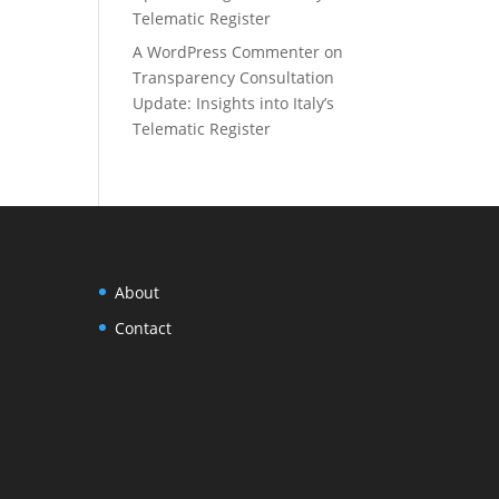
Telematic Register
A WordPress Commenter
on
Transparency Consultation
Update: Insights into Italy’s
Telematic Register
About
Contact