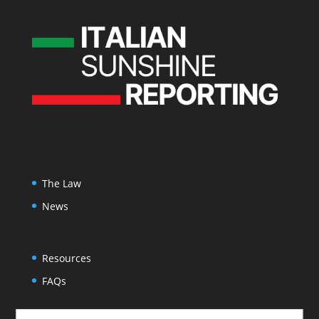
The Law
News
Resources
FAQs