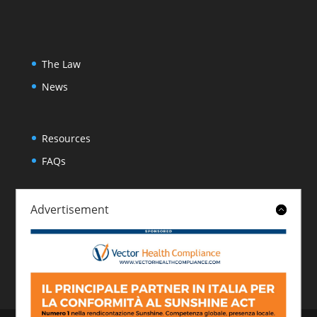
The Law
News
Resources
FAQs
Advertisement
About
Contact