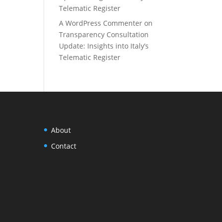
Telematic Register
A WordPress Commenter
on
Transparency Consultation
Update: Insights into Italy’s
Telematic Register
About
Contact