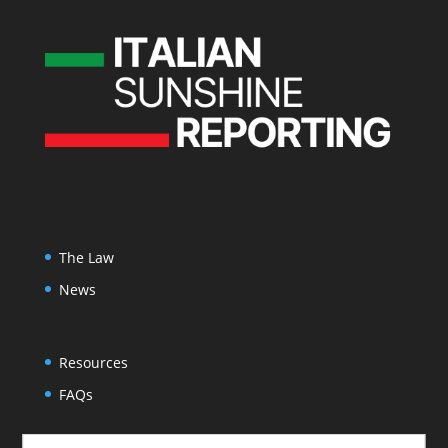
The Law
News
Resources
FAQs